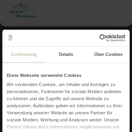
Terug
Ga naar de hoofdinhoud
Ga naar de voettekst
naar
de
startpagina
Contact
Zustimmung
Details
Über Cookies
Du erreichst die Tourist-Information von Mo.-Do. 9:00-12:30
Uhr und 14:00-16:00 Uhr | Freitag 9:00-13:00 Uhr
Tourist-Information Hocheifel-Nürburgring
Diese Webseite verwendet Cookies
Kirchstraße 15-19
53518 Adenau
Wir verwenden Cookies, um Inhalte und Anzeigen zu
personalisieren, Funktionen für soziale Medien anbieten
+492691305122
zu können und die Zugriffe auf unsere Website zu
tourismus@adenau.de
analysieren. Außerdem geben wir Informationen zu Ihrer
Verwendung unserer Website an unsere Partner für
Facebook
Instagram
soziale Medien, Werbung und Analysen weiter. Unsere
Partner führen diese Informationen möglicherweise mit