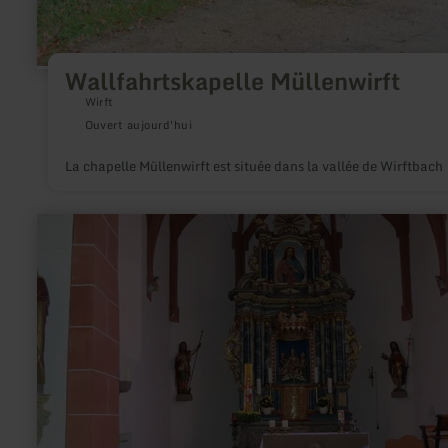
Wallfahrtskapelle Müllenwirft
Wirft
Ouvert aujourd'hui
La chapelle Müllenwirft est située dans la vallée de Wirftbach
en
savoir
plus
sur
:
Église
paroissiale
Saint
Wendelinus