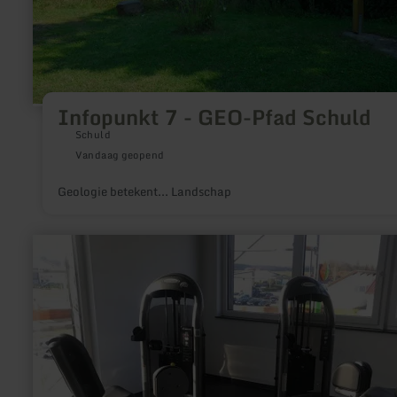
Infopunkt 7 - GEO-Pfad Schuld
Schuld
Vandaag geopend
Geologie betekent... Landschap
meer
informatie
over:
Fit@Ring
GmbH