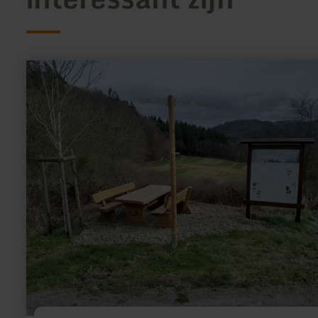
meer
informatie
over:
Panoramablick
|
Alte
Burg