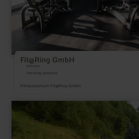
Fit@Ring GmbH
Adenau
Vandaag geopend
Fitnesscentrum Fit@Ring GmbH
meer
informatie
over:
Tennis