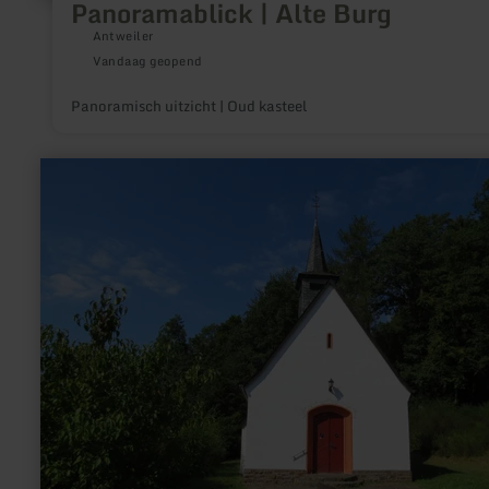
Panoramablick | Alte Burg
Antweiler
Vandaag geopend
Panoramisch uitzicht | Oud kasteel
meer
informatie
over:
14-
Nothelfer-
Kapelle
Eichenbach