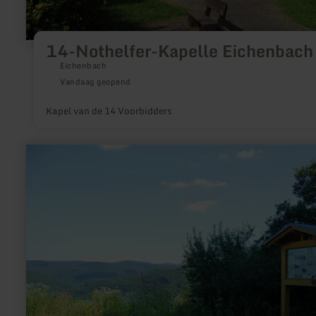
14-Nothelfer-Kapelle Eichenbach
Eichenbach
Vandaag geopend
Kapel van de 14 Voorbidders
meer
informatie
over:
Infopunkt
7
-
GEO-
Pfad
Schuld