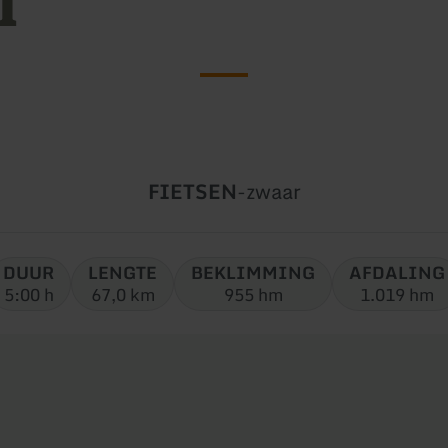
l
Soort
Moeilijkheidsgraad:
FIETSEN
-
zwaar
tour:
DUUR
LENGTE
BEKLIMMING
AFDALING
5:00 h
67,0 km
955 hm
1.019 hm