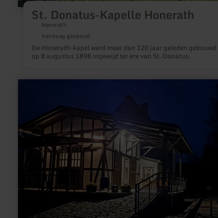
St. Donatus-Kapelle Honerath
Honerath
Vandaag geopend
De Honerath-kapel werd meer dan 120 jaar geleden gebouwd
op 8 augustus 1898 ingewijd ter ere van St. Donatus.
meer
informatie
over:
Museumsbahnhof
Ahütte