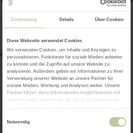
Contact
Zustimmung
Details
Über Cookies
Diese Webseite verwendet Cookies
Wir verwenden Cookies, um Inhalte und Anzeigen zu
personalisieren, Funktionen für soziale Medien anbieten
Filialkirche St. Antonius
Kirchweg
zu können und die Zugriffe auf unsere Website zu
53518 Kottenborn
analysieren. Außerdem geben wir Informationen zu Ihrer
E-mail
Verwendung unserer Website an unsere Partner für
Website
soziale Medien, Werbung und Analysen weiter. Unsere
Aankomst plannen
Partner führen diese Informationen möglicherweise mit
weiteren Daten zusammen, die Sie ihnen bereitgestellt
haben oder die sie im Rahmen Ihrer Nutzung der Dienste
gesammelt haben.
Einwilligungsauswahl
Dit kan ook
Notwendig