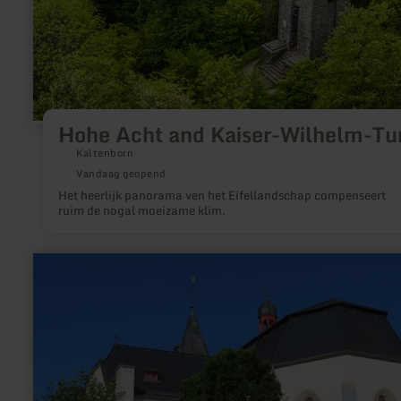
Hohe Acht and Kaiser-Wilhelm-T
Kaltenborn
Vandaag geopend
Het heerlijk panorama ven het Eifellandschap compenseert
ruim de nogal moeizame klim.
meer
informatie
over:
Parish
Church
St.
John
the
Baptist
Adenau