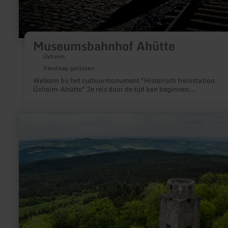
Museumsbahnhof Ahütte
Üxheim
Vandaag gesloten
Welkom bij het cultuurmonument "Historisch treinstation
Üxheim-Ahütte" Je reis door de tijd kan beginnen...
meer
informatie
over:
Hohe
Acht
and
Kaiser-
Wilhelm-
Turm