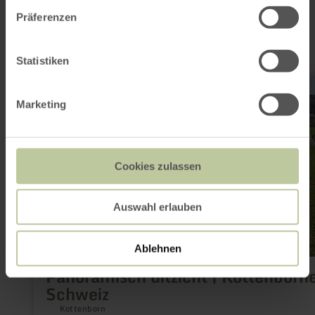
interessant zijn
Präferenzen
Statistiken
meer
informatie
over:
Marketing
Panoramisch
uitzicht
|
Kottenborner
Schweiz
Cookies zulassen
Auswahl erlauben
Ablehnen
Panoramisch uitzicht | Kottenborn
Schweiz
Kottenborn