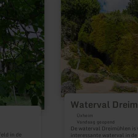
meer
informatie
over:
Waterval
Dreimühlen
Waterval Drei
Üxheim
Vandaag geopend
De waterval Dreimühlen is 
eld in de
interessante waterval in de 