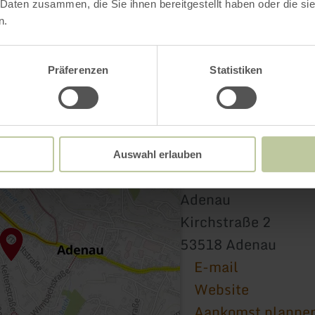
 Daten zusammen, die Sie ihnen bereitgestellt haben oder die s
n.
Präferenzen
Statistiken
Auswahl erlauben
Heimat-, Zunft- un
Adenau
Kirchstraße 2
53518 Adenau
E-mail
Website
Aankomst planne