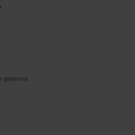
m
en geheime