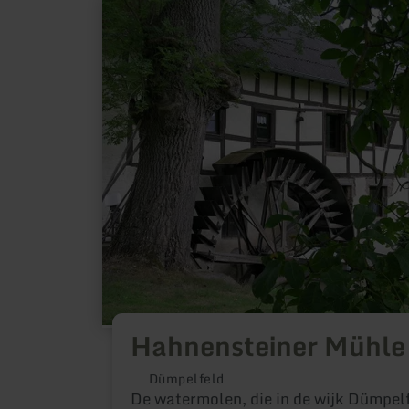
meer
informatie
over:
Hahnensteiner
Mühle
Hahnensteiner Mühle
Dümpelfeld
De watermolen, die in de wijk Dümpelf