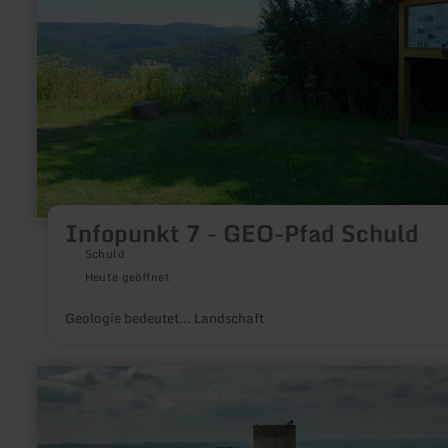
Infopunkt 7 - GEO-Pfad Schuld
Schuld
Heute geöffnet
Geologie bedeutet... Landschaft
mehr
erfahren
zu:
Burgruine
Nürburg