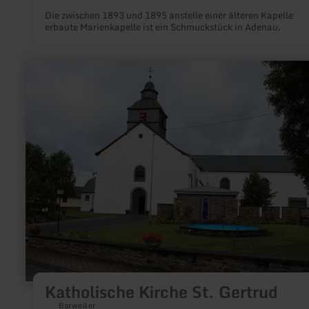
Die zwischen 1893 und 1895 anstelle einer älteren Kapelle
erbaute Marienkapelle ist ein Schmuckstück in Adenau.
mehr
erfahren
zu:
Katholische
Kirche
St.
Gertrud
Katholische Kirche St. Gertrud
Barweiler