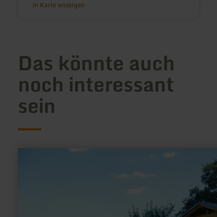
in Karte anzeigen
Das könnte auch
noch interessant
sein
mehr
erfahren
zu:
Infopunkt
7
-
GEO-
Pfad
Schuld