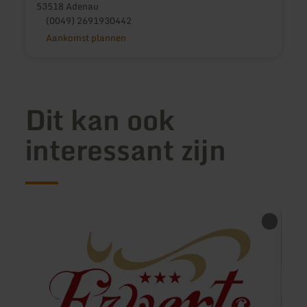
53518 Adenau
(0049) 2691930442
Aankomst plannen
Dit kan ook
interessant zijn
meer
meer
informatie
inform
over:
over:
Landhotel
Ferie
Ewerts
Eifelz