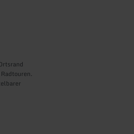
 Ortsrand
 Radtouren.
telbarer