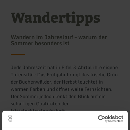
Wandertipps
Wandern im Jahreslauf – warum der
Sommer besonders ist
Jede Jahreszeit hat in Eifel & Ahrtal ihre eigene
Intensität: Das Frühjahr bringt das frische Grün
der Buchenwälder, der Herbst leuchtet in
warmen Farben und öffnet weite Fernsichten.
Der Sommer jedoch lenkt den Blick auf die
schattigen Qualitäten der
Mittelgebirgslandschaft.