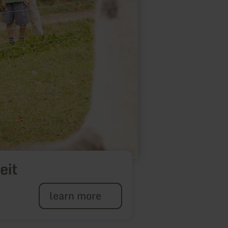
eit
learn more