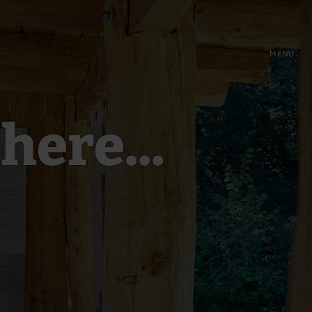
MENU
here...