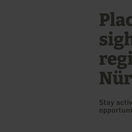
Plac
sigh
reg
Nür
Stay acti
opportuni