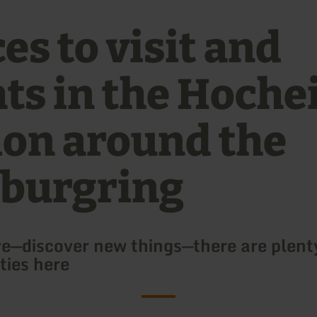
es to visit and
ts in the Hochei
ion around the
burgring
ve—discover new things—there are plent
ties here