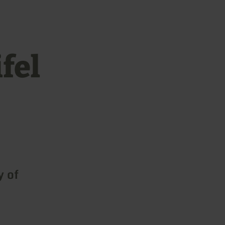
fel
y of