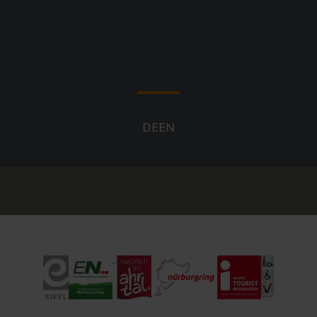
DE
EN
Eifel Tourismus
Erlebnisregion Nürburgring
Ahrtal Tourismus e.V.
Nürburgring
I-Marke geprüfte Tour
Reisen für A