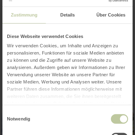
Die diesjährige
Herrensitzung
in Müllenbach
Zustimmung
Details
Über Cookies
knüpft an die Erfolge der letzten Jahre an. Es
werden
erstklassige Künstler
auftreten die das
Publikum
„aufmischen"
und die Halle mit guter
Diese Webseite verwendet Cookies
Laune versorgen.
Wir verwenden Cookies, um Inhalte und Anzeigen zu
personalisieren, Funktionen für soziale Medien anbieten
zu können und die Zugriffe auf unsere Website zu
analysieren. Außerdem geben wir Informationen zu Ihrer
Verwendung unserer Website an unsere Partner für
Impressionen
soziale Medien, Werbung und Analysen weiter. Unsere
Partner führen diese Informationen möglicherweise mit
weiteren Daten zusammen, die Sie ihnen bereitgestellt
haben oder die sie im Rahmen Ihrer Nutzung der Dienste
gesammelt haben.
Einwilligungsauswahl
Notwendig