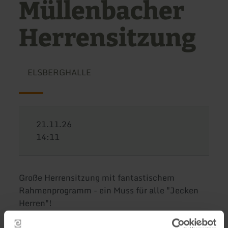
Müllenbacher
Herrensitzung
ELSBERGHALLE
21.11.26
14:11
Große Herrensitzung mit fantastischem
Rahmenprogramm - ein Muss für alle "Jecken
Herren"!