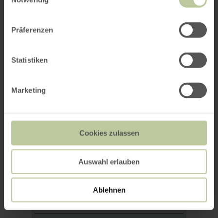
Ansprechpartner: Willy Voepel,
Telefon: 02691 - 2981
Präferenzen
Weitere Informationen:
www.eifelverein-
adenau.de
Statistiken
Marketing
Weitere Termine
Cookies zulassen
Auswahl erlauben
Ablehnen
Mo
Di
Mi
Do
Fr
Sa
So