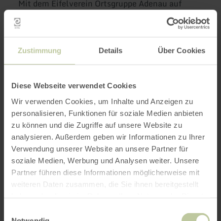
Mit dem Eifelverein Ortsgruppe Adenau auf
Ausflugstour
Zustimmung
Details
Über Cookies
„Mythos Wald“ im Gasometer Oberhausen -
Bustour nach Oberhausen
09:00 Uhr Adenau, Möbel Bell, 09:15 Uhr
Diese Webseite verwendet Cookies
Adenau, Markt Eine beeindruckende,
Wir verwenden Cookies, um Inhalte und Anzeigen zu
faszinierende Ausstellung über die Vielfalt der
personalisieren, Funktionen für soziale Medien anbieten
bewaldeten Landschaften der Erde und ihre
zu können und die Zugriffe auf unsere Website zu
rätselhaften Bewohner. Anschließend ist
analysieren. Außerdem geben wir Informationen zu Ihrer
nebenan noch Shopping im „Centro-
Verwendung unserer Website an unsere Partner für
Oberhausen“ möglich. Teilnahmekosten für
soziale Medien, Werbung und Analysen weiter. Unsere
Mitglieder ca. 40,00 €, für Nichtmitglieder ca.
Partner führen diese Informationen möglicherweise mit
45,00 €.
weiteren Daten zusammen, die Sie ihnen bereitgestellt
haben oder die sie im Rahmen Ihrer Nutzung der Dienste
gesammelt haben.
Rechtzeitige Anmeldung erforderlich an
Einwilligungsauswahl
Notwendig