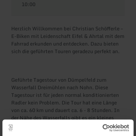
10:00
Herzlich Willkommen bei Christian Schöfferle –
E-Biken mit Leidenschaft Eifel & Ahrtal mit dem
Fahrrad erkunden und entdecken. Dazu bieten
sich die geführten Touren geradezu perfekt an.
Geführte Tagestour von Dümpelfeld zum
Wasserfall Dreimühlen nach Nohn. Diese
Tagestour ist für jeden normal konditionierten
Radler kein Problem. Die Tour hat eine Länge
von ca. 60 km und dauert ca. 6 - 8 Stunden. In
der Nähe des Wasserfalls gibt es ein kleines
Café, mit Einkehr. Nach der Pause und
Besichtigung des Wasserfalls, geht es wieder