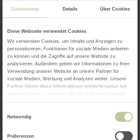
nach Dümpelfeld zurück. Im Preis von 20,00
Zustimmung
Details
Über Cookies
Euro pro Person ist ein Kaffee oder
ein Softgetränk enthalten.
Eine Anmeldung ist erforderlich.
Diese Webseite verwendet Cookies
Termine: 02.05.2026 | 11.07.2026 |
Wir verwenden Cookies, um Inhalte und Anzeigen zu
23.08.2026
personalisieren, Funktionen für soziale Medien anbieten
zu können und die Zugriffe auf unsere Website zu
Start
: 10.00 Uhr in Dümpelfeld, DÜNALÜ
analysieren. Außerdem geben wir Informationen zu Ihrer
Dorfgemeinschaftshaus
Verwendung unserer Website an unsere Partner für
Anmeldung:
Christian Schöfferle
soziale Medien, Werbung und Analysen weiter. Unsere
Tel./WhatsApp: 0151 54902015 Mail:
Partner führen diese Informationen möglicherweise mit
info@radtouren-eifel.de
weiteren Daten zusammen, die Sie ihnen bereitgestellt
haben oder die sie im Rahmen Ihrer Nutzung der Dienste
Für Gruppen können zusätzlich Extratermine
gesammelt haben.
Einwilligungsauswahl
vereinbart werden.
Notwendig
Präferenzen
>>weitere Termine zu geführten Radtouren