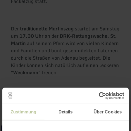
Fackelzug statt.
Der
traditionelle Martinszug
startet am Samstag
um
17.30 Uhr
an der
DRK-Rettungswache. St.
Martin
auf seinem Pferd wird von vielen Kindern
und Familien und bunt geschmückten Laternen
durch die Straßen von Adenau begleitet. Die
Kinder können sich natürlich auf einen leckeren
"Weckmann"
freuen.
Impressionen
Zustimmung
Details
Über Cookies