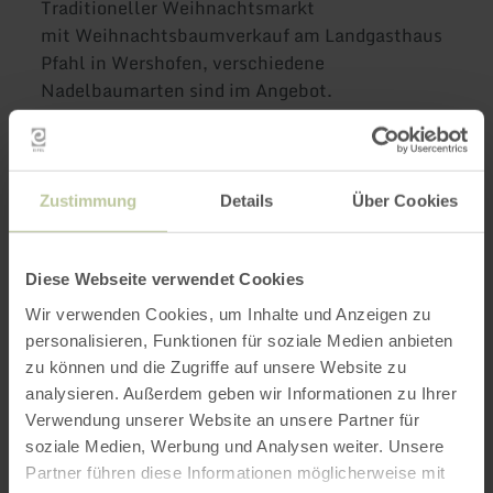
Traditioneller Weihnachtsmarkt
mit Weihnachtsbaumverkauf am Landgasthaus
Pfahl in Wershofen, verschiedene
Nadelbaumarten sind im Angebot.
Der
Weihnachtsbaumverkauf
des Sportverein SV
Zustimmung
Details
Über Cookies
Wershofen-Hümmel ist mittlerweile zu einer
liebgewordenen Tradition geworden. Ein kleiner
feiner
Weihnachtsmarkt
lädt alle Besucher zu
Diese Webseite verwendet Cookies
einem schönen Tag in
weihnachtlicher
Wir verwenden Cookies, um Inhalte und Anzeigen zu
Atmosphäre
ein.
personalisieren, Funktionen für soziale Medien anbieten
zu können und die Zugriffe auf unsere Website zu
analysieren. Außerdem geben wir Informationen zu Ihrer
Impressionen
Verwendung unserer Website an unsere Partner für
soziale Medien, Werbung und Analysen weiter. Unsere
Partner führen diese Informationen möglicherweise mit