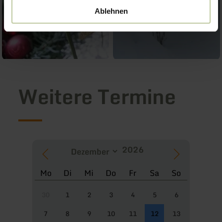
Ablehnen
Weitere Termine
Mo
Di
Mi
Do
Fr
Sa
So
30
1
2
3
4
5
6
7
8
9
10
11
12
13