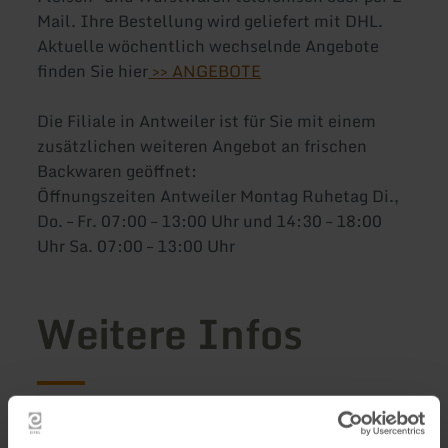
Mail. Ihre Bestellung wird geliefert mit DHL.
Aktuelle wöchentlich wechselnde Angebote
finden Sie hier
>> ANGEBOTE
Die Filiale in Antweiler ist für Sie mit einem
zusätzlichen weiteren Angebot an frischen
Backwaren geöffnet:
Öffnungszeiten Antweiler Montag Ruhetag Di.,
Do. – Fr. 07:00 – 13:00 Uhr und 14:30 – 18:00
Uhr Sa. 07:00 – 13:00 Uhr
Weitere Infos
Öffnungszeiten