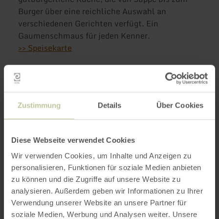
Burger über eine reichliche Auswahl an
verschiedenen Gerichten verfügt. Ein
Gaumenschmaus für jeden Kenner.
>> Speisekarte
Weitere Infos
Zustimmung
Details
Über Cookies
Diese Webseite verwendet Cookies
Öffnungszeiten
Wir verwenden Cookies, um Inhalte und Anzeigen zu
personalisieren, Funktionen für soziale Medien anbieten
Merkmale / Besonderheiten
zu können und die Zugriffe auf unsere Website zu
analysieren. Außerdem geben wir Informationen zu Ihrer
Kategorien
Verwendung unserer Website an unsere Partner für
soziale Medien, Werbung und Analysen weiter. Unsere