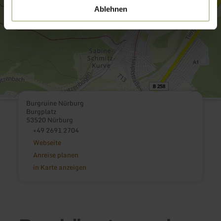
Ablehnen
Burgruine Nürburg
Burgplatz
53520 Nürburg
+49 2691 2704
Webseite
Anreise planen
in Karte anzeigen