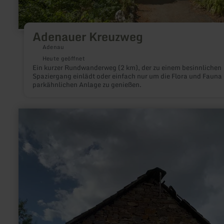
Adenauer Kreuzweg
Adenau
Heute geöffnet
Ein kurzer Rundwanderweg (2 km), der zu einem besinnlichen
Spaziergang einlädt oder einfach nur um die Flora und Fauna 
parkähnlichen Anlage zu genießen.
mehr
erfahren
zu:
Dreisbachmühle
-
Historische
Mühle