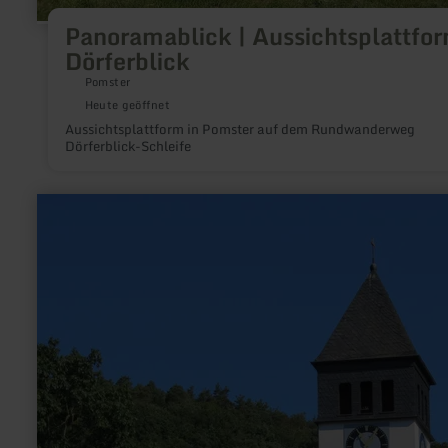
Panoramablick | Aussichtsplattfo
Dörferblick
Pomster
Heute geöffnet
Aussichtsplattform in Pomster auf dem Rundwanderweg
Dörferblick-Schleife
mehr
erfahren
zu:
Evangelische
Erlöserkirche