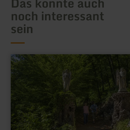
Das könnte auch
noch interessant
sein
mehr
erfahren
zu:
Adenauer
Kreuzweg