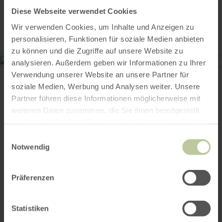
Kontakt
Diese Webseite verwendet Cookies
Wir verwenden Cookies, um Inhalte und Anzeigen zu
personalisieren, Funktionen für soziale Medien anbieten
zu können und die Zugriffe auf unsere Website zu
analysieren. Außerdem geben wir Informationen zu Ihrer
Landgasthaus Pfahl GbR
Verwendung unserer Website an unsere Partner für
Hauptstraße 76
53520 Wershofen
soziale Medien, Werbung und Analysen weiter. Unsere
(0049) 2694 232
Partner führen diese Informationen möglicherweise mit
E-Mail
weiteren Daten zusammen, die Sie ihnen bereitgestellt
Webseite
haben oder die sie im Rahmen Ihrer Nutzung der Dienste
Anreise planen
gesammelt haben.
Einwilligungsauswahl
in Karte anzeigen
Notwendig
Präferenzen
Das könnte auch
Statistiken