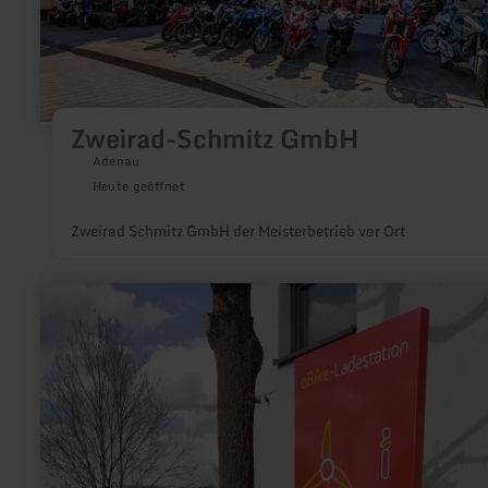
Zweirad-Schmitz GmbH
Adenau
Heute geöffnet
Zweirad Schmitz GmbH der Meisterbetrieb vor Ort
mehr
erfahren
zu:
E-
Bike
Ladestation|
Müllenbach