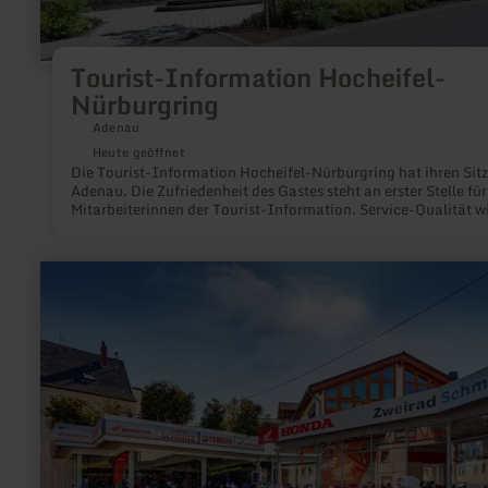
Tourist-Information Hocheifel-
Nürburgring
Adenau
Heute geöffnet
Die Tourist-Information Hocheifel-Nürburgring hat ihren Sitz
Adenau. Die Zufriedenheit des Gastes steht an erster Stelle für
Mitarbeiterinnen der Tourist-Information. Service-Qualität w
hier gelebt. Neben dem Informations- und Beratungsservice f
Gäste ist die Tourist-Information auch für die Zimmervermitt
rund um den Nürburgring und die Region Hocheifel Nürburgr
mehr
zuständig.
erfahren
zu:
Zweirad-
Schmitz
GmbH