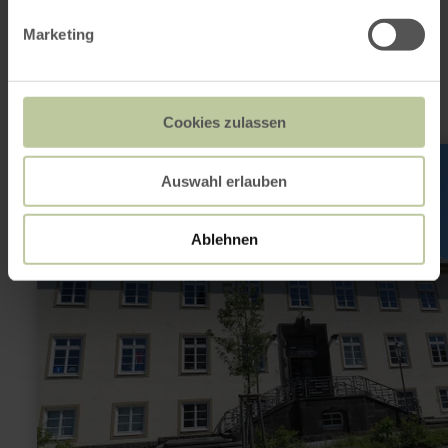
noch interessant
sein
Marketing
Cookies zulassen
mehr
erfahren
Auswahl erlauben
zu:
Tourist-
Information
Hocheifel-
Ablehnen
Nürburgring