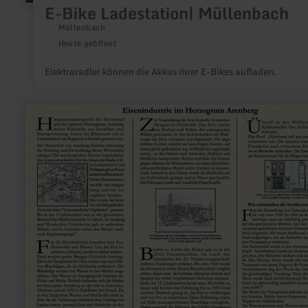
E-Bike Ladestation| Müllenbach
Müllenbach
Heute geöffnet
Elektroradler können die Akkus ihrer E-Bikes aufladen.
mehr
erfahren
zu:
Infotafel
2
zur
Burg-
und
Schlossruine
Arenberg