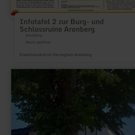
Infotafel 2 zur Burg- und
Schlossruine Arenberg
Aremberg
Heute geöffnet
Eisenindustrie im Herzogtum Arenberg
mehr
erfahren
zu:
Rastplatz
St.
Pitte
-
Bläke
Fritz