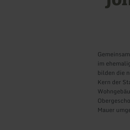
Gemeinsam m
im ehemali
bilden die
Kern der St
Wohngebäud
Obergeschos
Mauer umge