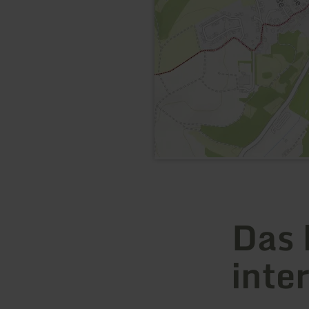
Das 
inte