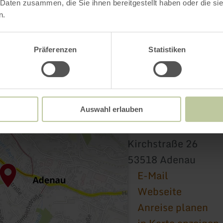
 Daten zusammen, die Sie ihnen bereitgestellt haben oder die s
n.
Präferenzen
Statistiken
Auswahl erlauben
Johanniter-Komture
Kirchstraße 26
53518 Adenau
E-Mail
Webseite
Anreise planen