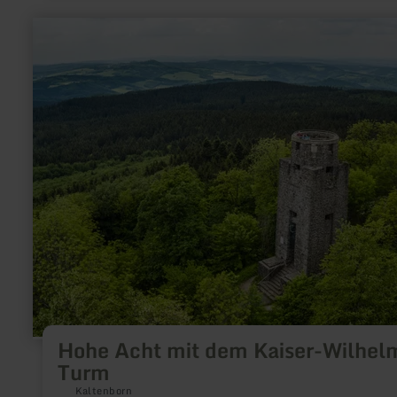
mehr
erfahren
zu:
Hohe
Acht
mit
dem
Kaiser-
Wilhelm-
Turm
Hohe Acht mit dem Kaiser-Wilhel
Turm
Kaltenborn