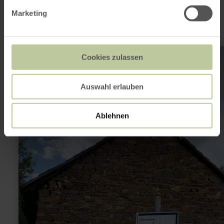
sein
Marketing
mehr
Cookies zulassen
erfahren
zu:
Dreisbachmühle
-
Auswahl erlauben
Historische
Mühle
Ablehnen