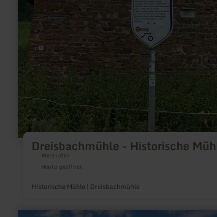
Dreisbachmühle - Historische Müh
Wershofen
Heute geöffnet
Historische Mühle | Dreisbachmühle
mehr