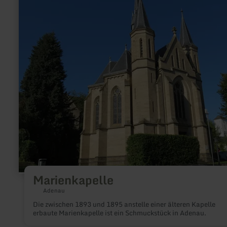
erfahren
zu:
Marienkapelle
Marienkapelle
Adenau
Die zwischen 1893 und 1895 anstelle einer älteren Kapelle
erbaute Marienkapelle ist ein Schmuckstück in Adenau.