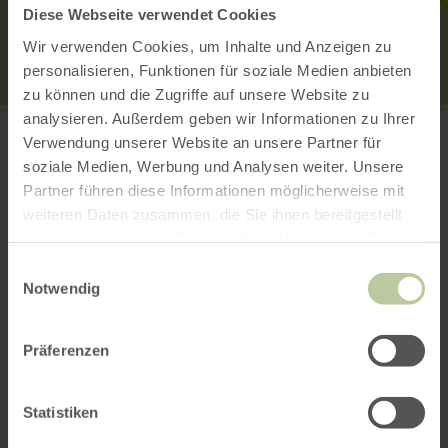
Diese Webseite verwendet Cookies
Wir verwenden Cookies, um Inhalte und Anzeigen zu
personalisieren, Funktionen für soziale Medien anbieten
zu können und die Zugriffe auf unsere Website zu
Kaiser-Wilhelm-Turm
analysieren. Außerdem geben wir Informationen zu Ihrer
Hohe Acht
Verwendung unserer Website an unsere Partner für
53518 Adenau
soziale Medien, Werbung und Analysen weiter. Unsere
E-Mail
Partner führen diese Informationen möglicherweise mit
Webseite
weiteren Daten zusammen, die Sie ihnen bereitgestellt
Anreise planen
haben oder die sie im Rahmen Ihrer Nutzung der Dienste
in Karte anzeigen
gesammelt haben.
Einwilligungsauswahl
Notwendig
Das könnte auch
Präferenzen
noch interessant
Statistiken