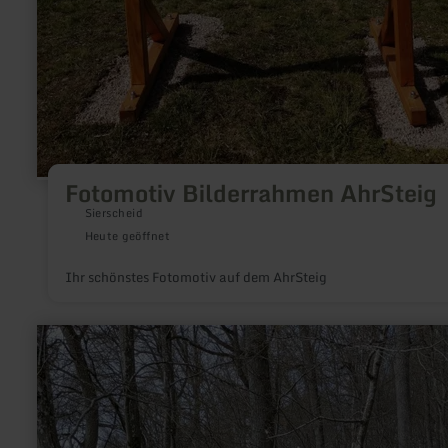
Fotomotiv Bilderrahmen AhrSteig
Sierscheid
Heute geöffnet
Ihr schönstes Fotomotiv auf dem AhrSteig
mehr
erfahren
zu:
Historischer
Köhlerplatz