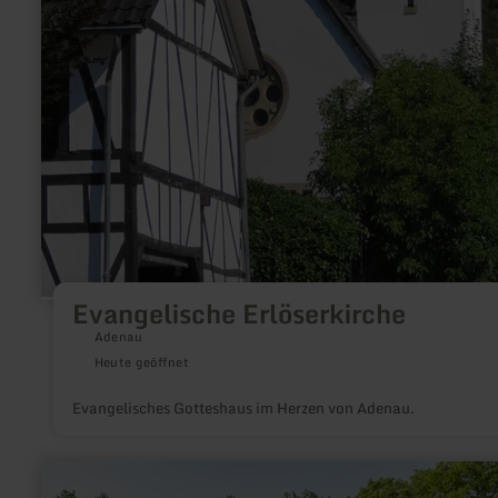
Evangelische Erlöserkirche
Adenau
Heute geöffnet
Evangelisches Gotteshaus im Herzen von Adenau.
mehr
erfahren