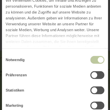
Wir verwenden Cookies, um Inhalte und Anzeigen zu
Galerie öffnen
personalisieren, Funktionen für soziale Medien anbieten
zu können und die Zugriffe auf unsere Website zu
analysieren. Außerdem geben wir Informationen zu Ihrer
Kontakt
Verwendung unserer Website an unsere Partner für
soziale Medien, Werbung und Analysen weiter. Unsere
Partner führen diese Informationen möglicherweise mit
weiteren Daten zusammen, die Sie ihnen bereitgestellt
haben oder die sie im Rahmen Ihrer Nutzung der Dienste
gesammelt haben.
Einwilligungsauswahl
Notwendig
Präferenzen
Statistiken
Marketing