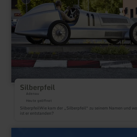
Silberpfeil
Silberpfeil
Adenau
Heute geöffnet
SilberpfeilWie kam der „Silberpfeil“ zu seinem Namen und w
ist er entstanden?
mehr
erfahren