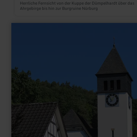
Herrliche Fernsicht von der Kuppe der Dümpelhardt über das
Ahrgebirge bis hin zur Burgruine Nürburg
mehr
erfahren
zu:
Evangelische
Erlöserkirche