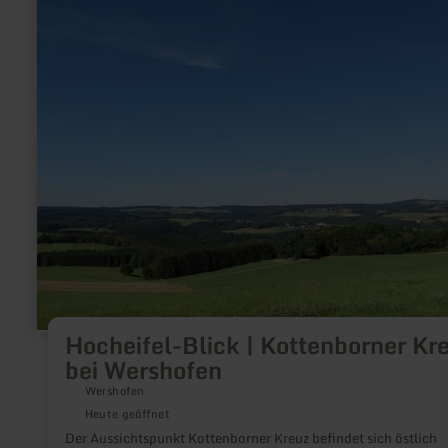
zu:
Hocheifel-
Blick
|
Kottenborner
Kreuz
bei
Wershofen
Hocheifel-Blick | Kottenborner Kr
bei Wershofen
Wershofen
Heute geöffnet
Der Aussichtspunkt Kottenborner Kreuz befindet sich östlich