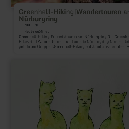
Greenhell-Hiking|Wandertouren 
Nürburgring
Nürburg
Heute geöffnet
Greenhell-Hiking|Erlebnistouren am Nürburgring Die Greenhe
Hikes sind Wandertouren rund um die Nürburgring Nordschlei
geführten Gruppen.Greenhell-Hiking entstand aus der Idee, z
Leidenschaften miteinander zu verbinden: Bewegung in der N
und Motorsport.
mehr
erfahren
zu:
Sandras
Eifler
Alpakas