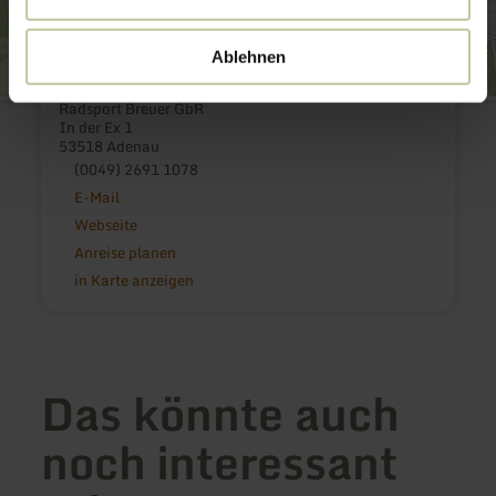
Ablehnen
Radsport Breuer GbR
In der Ex 1
53518 Adenau
(0049) 2691 1078
E-Mail
Webseite
Anreise planen
in Karte anzeigen
Das könnte auch
noch interessant