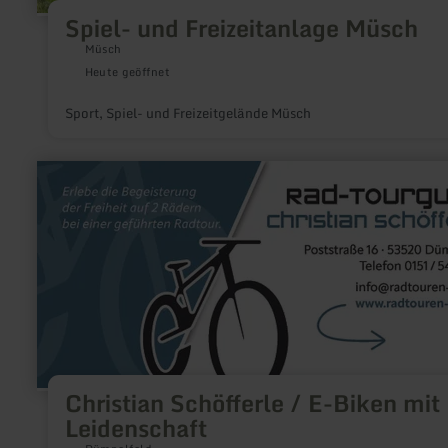
Spiel- und Freizeitanlage Müsch
Müsch
Heute geöffnet
Sport, Spiel- und Freizeitgelände Müsch
mehr
erfahren
zu:
Christian
Schöfferle
/
E-
Biken
mit
Leidenschaft
Christian Schöfferle / E-Biken mit
Leidenschaft