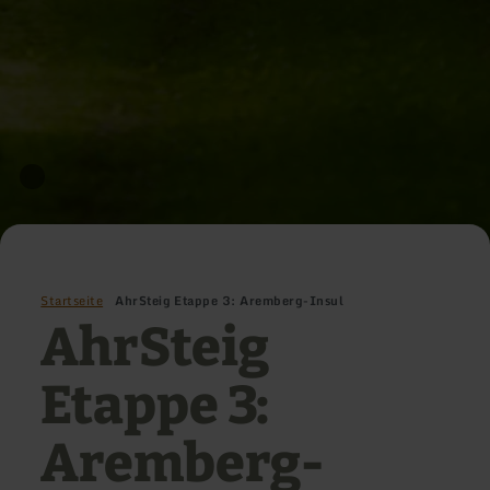
Startseite
AhrSteig Etappe 3: Aremberg-Insul
AhrSteig
Etappe 3:
Aremberg-