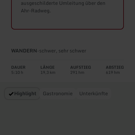
ausgeschilderte Umleitung über den
Ahr-Radweg.
Art
Schwierigkeit:
WANDERN
-
schwer, sehr schwer
der
Tour:
DAUER
LÄNGE
AUFSTIEG
ABSTIEG
5:10 h
19,3 km
291 hm
619 hm
Highlight
Gastronomie
Unterkünfte