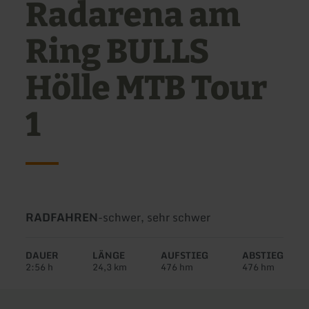
Radarena am
Ring BULLS
Hölle MTB Tour
1
Art
Schwierigkeit:
RADFAHREN
-
schwer, sehr schwer
der
Tour:
DAUER
LÄNGE
AUFSTIEG
ABSTIEG
2:56 h
24,3 km
476 hm
476 hm