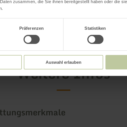
rtale Ihren Hund anzumelden oder in gleich m
 Daten zusammen, die Sie ihnen bereitgestellt haben oder die s
n.
e die Gastgeberin gerne an.
ahren
Präferenzen
Statistiken
Auswahl erlauben
Weitere Infos
attungsmerkmale