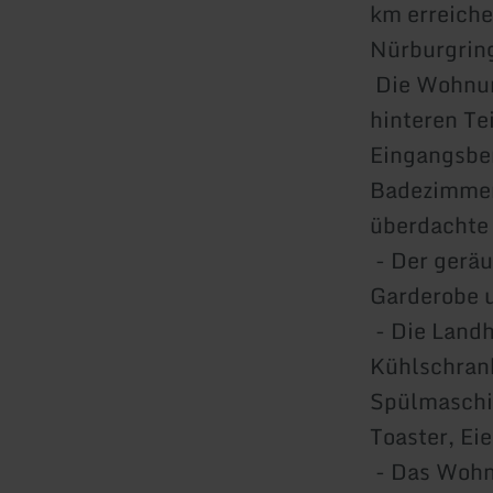
km erreiche
Nürburgrin
Die Wohnung
hinteren Te
Eingangsbe
Badezimmer
überdachte 
- Der geräu
Garderobe u
- Die Landh
Kühlschrank
Spülmaschi
Toaster, Ei
- Das Wohn