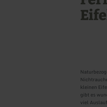
Eif
Naturbezog
Nichtrauch
kleinen Eif
gibt es wu
viel Auslau