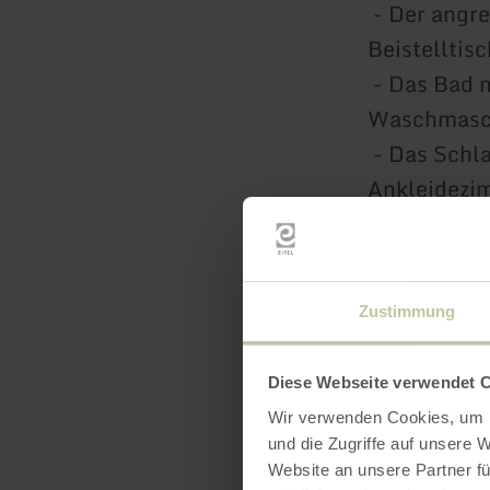
- Der angr
Beistelltis
- Das Bad m
Waschmasc
- Das Schl
Ankleidezi
- Die separ
Liegewiese
- Zwei kost
Zustimmung
- Kostenlo
- Bettwäsch
Diese Webseite verwendet 
Herzlich W
Wir verwenden Cookies, um I
sollten Sie
und die Zugriffe auf unsere 
gerne an. S
Website an unsere Partner fü