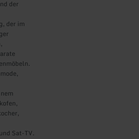
nd der
, der im
ger
,
arate
tenmöbeln.
mmode,
einem
kofen,
ocher,
und Sat-TV.