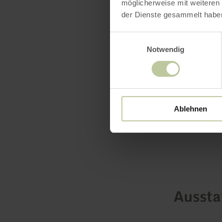
Buchungspo
möglicherweise mit weiteren
der Dienste gesammelt habe
sprechen Si
Einwilligungsauswahl
mehr erf
Notwendig
Ablehnen
Ausst