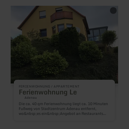
mehr
mehr
erfahren
erfah
zu:
zu:
Ferienwohnung
Camp
Le
am
Nürbu
Gmb
FERIENWOHNUNG / APPARTEMENT
Ferienwohnung Le
Adenau
C
Die ca. 40 qm Ferienwohnung liegt ca. 10 Minuten
Fußweg von Stadtzentrum Adenau entfernt,
wo&nbsp;es ein&nbsp;Angebot an Restaurants
und Geschäften gibt.&nbsp;&nbsp;Den nahe
gelegenen Nürburgring erreichen sie in ca. 7 km.
H
Es steht ein großer Parkplatz zur Verfügung. Direkt