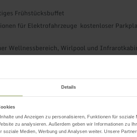
tiges Frühstücksbuffet
ionen für Elektrofahrzeuge kostenloser Parkpl
ner Wellnessbereich, Wirlpool und Infrarotkabi
bereich
asse unsere Hotelbar, bei Bedarf täglich geöff
ür Motor- und Fahrräder
Details
ahren
Cookies
nhalte und Anzeigen zu personalisieren, Funktionen für soziale
Website zu analysieren. Außerdem geben wir Informationen zu I
r soziale Medien, Werbung und Analysen weiter. Unsere Partner