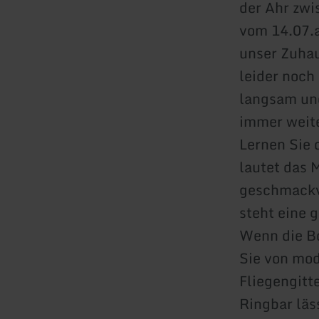
der Ahr zwi
vom 14.07.a
unser Zuhau
leider noch
langsam und
immer weit
Lernen Sie 
lautet das 
geschmackv
steht eine 
Wenn die Bo
Sie von mod
Fliegengitt
Ringbar läs