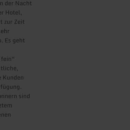
n der Nacht
r Hotel,
 zur Zeit
sehr
. Es geht
 fein“
tliche,
re Kunden
rfügung.
onnern sind
tztem
enen