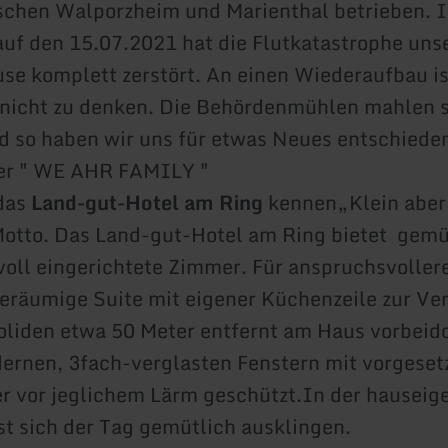
schen Walporzheim und Marienthal betrieben. I
uf den 15.07.2021 hat die Flutkatastrophe unse
se komplett zerstört. An einen Wiederaufbau ist
 nicht zu denken. Die Behördenmühlen mahlen 
 so haben wir uns für etwas Neues entschieden
er " WE AHR FAMILY "
das
Land-gut-Hotel am Ring
kennen„Klein aber
Motto. Das Land-gut-Hotel am Ring bietet gemü
oll eingerichtete Zimmer. Für anspruchsvolle
geräumige Suite mit eigener Küchenzeile zur Ve
liden etwa 50 Meter entfernt am Haus vorbeid
ernen, 3fach-verglasten Fenstern mit vorgese
er vor jeglichem Lärm geschützt.In der hauseig
st sich der Tag gemütlich ausklingen.