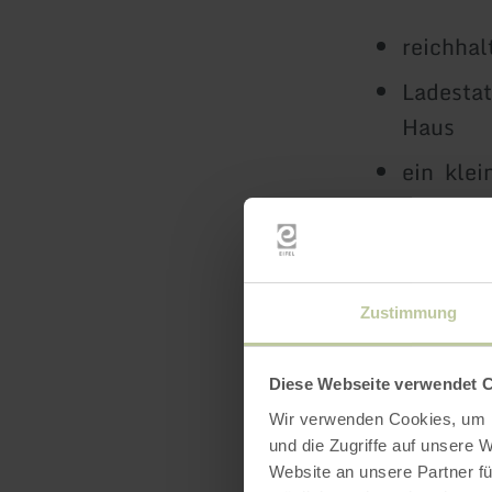
reichhal
Ladestat
Haus
ein klei
Fitness
Außenter
Garage f
Zustimmung
mehr erf
Diese Webseite verwendet 
Wir verwenden Cookies, um I
und die Zugriffe auf unsere 
Website an unsere Partner fü