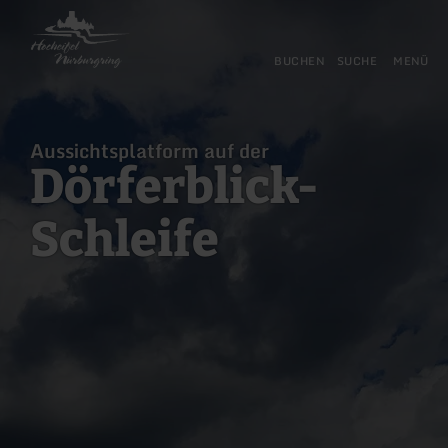
Zurück
Zum Hauptinhalt springen
Zur Suche springen
Zur Hauptnavigation springe
Zum Footer springen
zur
Startseite
BUCHEN
SUCHE
MENÜ
Aussichtsplatform auf der
Dörferblick-
Schleife