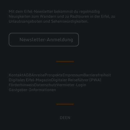
Mit dem Eifel-Newsletter bekommst du regelmäßig
Neuigkeiten zum Wandern und zu Radtouren in der Eifel, zu
Urlaubsangeboten und Sehenswürdigkeiten.
Newsletter-Anmeldung
Kontakt
AGB
Anreise
Prospekte
Impressum
Barrierefreiheit
Digitales Eifel-Magazin
Digitaler Reiseführer (PWA)
Förderhinweis
Datenschutz
Vermieter-Login
Gastgeber-Informationen
DE
EN