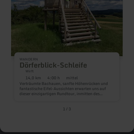
W
WANDERN
Dörferblick-Schleife
Wirft
D
D
14,0 km
4:00 h
mittel
Distanz:
Dauer:
Anforderung:
n
Verträumte Bachauen, sanfte Höhenrücken und
a
fantastische Eifel-Aussichten erwarten uns auf
d
dieser einzigartigen Rundtour, inmitten des
K
Naturschutzgroßprojektes Obere Ahr-Hocheifel.
N
1
/
3