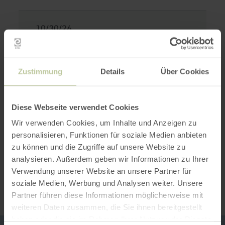
10/30/26
7:30 PM
Zustimmung
Details
Über Cookies
FC-Dance Night mit dem Fanfarencorps der KG
Rot-Weiss Adenau e. V.
Diese Webseite verwendet Cookies
Wir verwenden Cookies, um Inhalte und Anzeigen zu
Music event with bigband sound
personalisieren, Funktionen für soziale Medien anbieten
zu können und die Zugriffe auf unsere Website zu
Impressions
analysieren. Außerdem geben wir Informationen zu Ihrer
Verwendung unserer Website an unsere Partner für
soziale Medien, Werbung und Analysen weiter. Unsere
Partner führen diese Informationen möglicherweise mit
weiteren Daten zusammen, die Sie ihnen bereitgestellt
haben oder die sie im Rahmen Ihrer Nutzung der Dienste