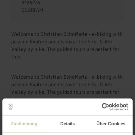
8/26/26
11:00 AM
Welcome to Christian Schöfferle - e-biking with
passion Explore and discover the Eifel & Ahr
Valley by bike. The guided tours are perfect for
this.
Welcome to Christian Schöfferle - e-biking with
passion Explore and discover the Eifel & Ahr
Valley by bike. The guided tours are perfect for
this.
Impressions
Zustimmung
Details
Über Cookies