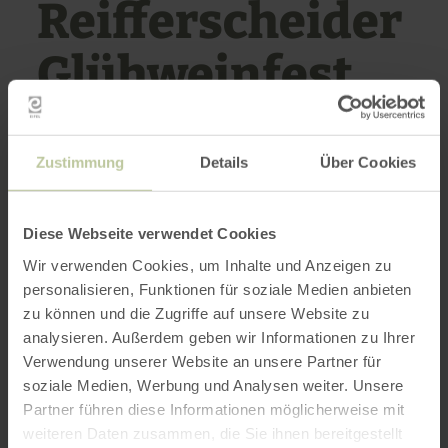
Reifferscheider
Glühweinfest
unter der Linde
Zustimmung
Details
Über Cookies
KAISERLINDE REIFFERSCHEID
Diese Webseite verwendet Cookies
Wir verwenden Cookies, um Inhalte und Anzeigen zu
personalisieren, Funktionen für soziale Medien anbieten
12/19/26
zu können und die Zugriffe auf unsere Website zu
4:00 PM
analysieren. Außerdem geben wir Informationen zu Ihrer
Verwendung unserer Website an unsere Partner für
soziale Medien, Werbung und Analysen weiter. Unsere
Christmas bazar with many sales booths.
Partner führen diese Informationen möglicherweise mit
weiteren Daten zusammen, die Sie ihnen bereitgestellt