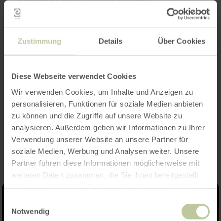
became bishop of Tour (in France).
Zustimmung
Details
Über Cookies
Traditional St. Martin`s parade where children
and their parents walk with laterns along the
streets, in front of them a man on horse who
Diese Webseite verwendet Cookies
plays the roman soldier Martin who later
Wir verwenden Cookies, um Inhalte und Anzeigen zu
became bishop of Tour (in France).
personalisieren, Funktionen für soziale Medien anbieten
zu können und die Zugriffe auf unsere Website zu
Impressions
analysieren. Außerdem geben wir Informationen zu Ihrer
Verwendung unserer Website an unsere Partner für
soziale Medien, Werbung und Analysen weiter. Unsere
Partner führen diese Informationen möglicherweise mit
weiteren Daten zusammen, die Sie ihnen bereitgestellt
haben oder die sie im Rahmen Ihrer Nutzung der Dienste
gesammelt haben.
Einwilligungsauswahl
Notwendig