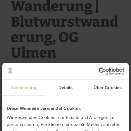
Wanderung |
Blutwurstwand
erung, OG
Ulmen
EIFELVEREINSHAUS
Zustimmung
Details
Über Cookies
11/22/26
Diese Webseite verwendet Cookies
9:00 AM
Wir verwenden Cookies, um Inhalte und Anzeigen zu
personalisieren, Funktionen für soziale Medien anbieten