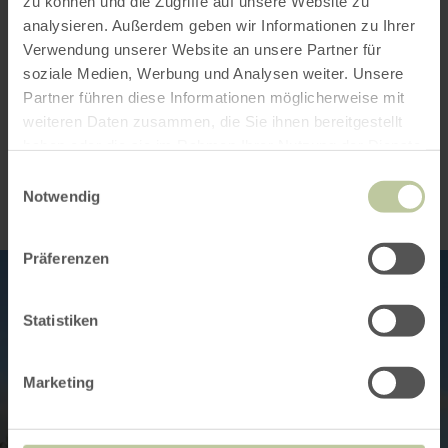
zu können und die Zugriffe auf unsere Website zu
Guided walking tour.
analysieren. Außerdem geben wir Informationen zu Ihrer
Verwendung unserer Website an unsere Partner für
Guided walking tour.
soziale Medien, Werbung und Analysen weiter. Unsere
Partner führen diese Informationen möglicherweise mit
weiteren Daten zusammen, die Sie ihnen bereitgestellt
Impressions
haben oder die sie im Rahmen Ihrer Nutzung der Dienste
gesammelt haben.
Einwilligungsauswahl
Notwendig
Präferenzen
Statistiken
Marketing