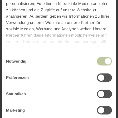
9:30 AM
personalisieren, Funktionen für soziale Medien anbieten
zu können und die Zugriffe auf unsere Website zu
analysieren. Außerdem geben wir Informationen zu Ihrer
Guided walking tour
Verwendung unserer Website an unsere Partner für
soziale Medien, Werbung und Analysen weiter. Unsere
Partner führen diese Informationen möglicherweise mit
Guided walking tour.
weiteren Daten zusammen, die Sie ihnen bereitgestellt
haben oder die sie im Rahmen Ihrer Nutzung der Dienste
gesammelt haben.
Einwilligungsauswahl
Further
Notwendig
appointments
Präferenzen
Statistiken
Marketing
Mo
Di
Mi
Do
Fr
Sa
So