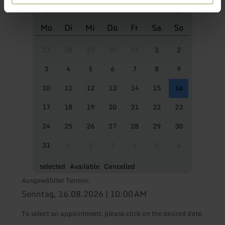
Mo
Di
Mi
Do
Fr
Sa
So
27
28
29
30
31
1
2
3
4
5
6
7
8
9
10
11
12
13
14
15
16
17
18
19
20
21
22
23
24
25
26
27
28
29
30
31
1
2
3
4
5
6
selected
Available
Cancelled
Ausgewählter Termin:
Sonntag, 16.08.2026 | 10:00 AM
To select an appointment, please click on the desired date.