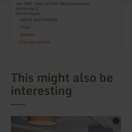
von-SER - Sion´s Eifeler Räucherkammer
Ahrstraße 17
53533 Müsch
(0049) 2693 930033
Email
Website
Plan your arrival
This might also be
interesting
learn
learn
more
more
about:
about