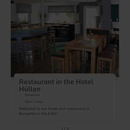
Restaurant
Resta
in
in
the
the
Hotel
Hotel
Hüllen
Kaste
Restaurant in the Hotel
Hüllen
Barweiler
Open today
Welcome to our hotel and restaurant in
R
Barweiler in the Eifel!
K
1
/
5