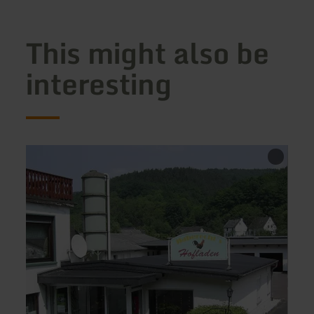
This might also be
interesting
learn
learn
more
more
about:
about
Haberecht`s
Comf
Hofladen
Corne
|
Geflügelhof
Haberecht