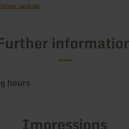
teiner-land.de
Further informatio
g hours
Impressions