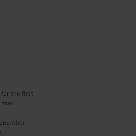
or the first
trail.
onenumber
e
,