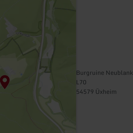
Burgruine Neublan
L70
54579 Üxheim