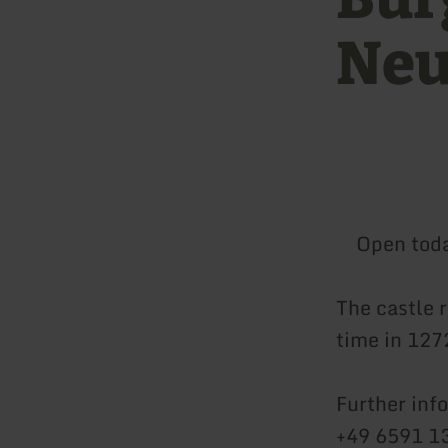
Neu
Open tod
The castle r
time in 1272
Further inf
+49 6591 1