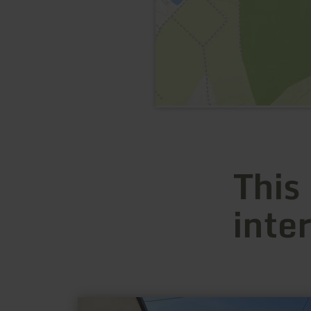
This
inte
learn