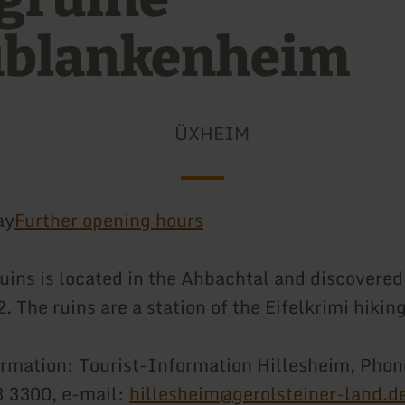
blankenheim
ÜXHEIM
ay
Further opening hours
uins is located in the Ahbachtal and discovered f
. The ruins are a station of the Eifelkrimi hiking 
ormation: Tourist-Information Hillesheim, Ph
3 3300, e-mail:
hillesheim@gerolsteiner-land.d