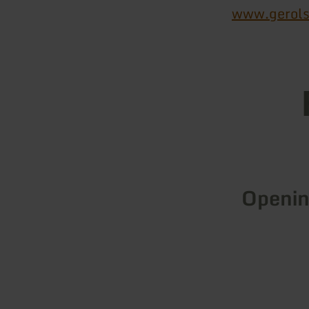
www.gerols
Openin