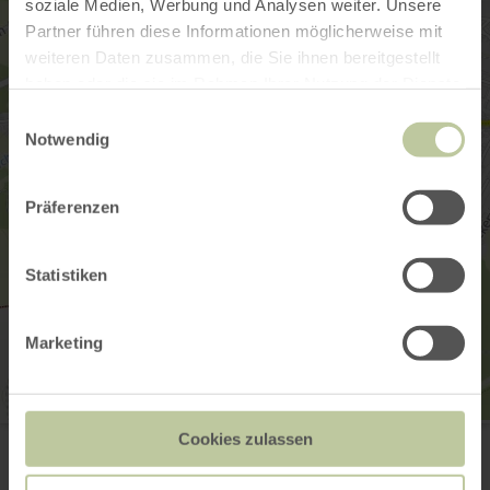
soziale Medien, Werbung und Analysen weiter. Unsere
Partner führen diese Informationen möglicherweise mit
weiteren Daten zusammen, die Sie ihnen bereitgestellt
haben oder die sie im Rahmen Ihrer Nutzung der Dienste
gesammelt haben.
Einwilligungsauswahl
Notwendig
Präferenzen
Statistiken
Marketing
Tourist-Information Hocheifel-Nürburgring
Cookies zulassen
Kirchstraße 15 - 19
53518 Adenau