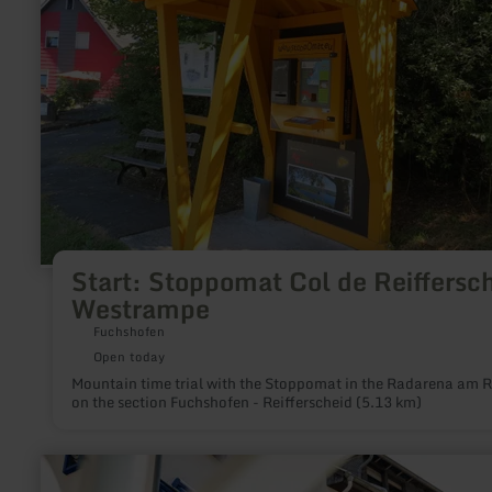
Westrampe
Start: Stoppomat Col de Reiffersc
Westrampe
Fuchshofen
Open today
Mountain time trial with the Stoppomat in the Radarena am 
on the section Fuchshofen - Reifferscheid (5.13 km)
learn
more