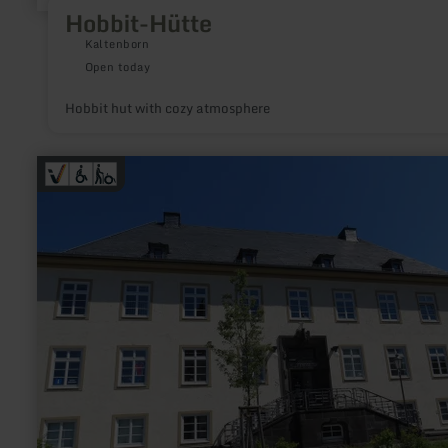
Hobbit-Hütte
Kaltenborn
Open today
Hobbit hut with cozy atmosphere
learn
more
about:
Tourist-
Information
Hocheifel-
Nürburgring