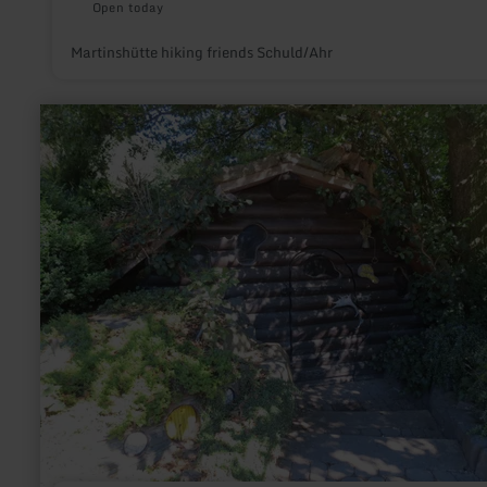
Open today
Martinshütte hiking friends Schuld/Ahr
learn
more
about:
Hobbit-
Hütte