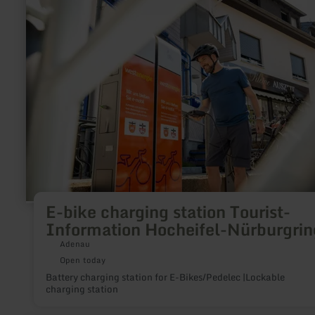
about:
E-
bike
charging
station
Tourist-
Information
Hocheifel-
Nürburgring
E-bike charging station Tourist-
Information Hocheifel-Nürburgrin
Adenau
Open today
Battery charging station for E-Bikes/Pedelec |Lockable
charging station