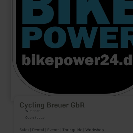
Cycling Breuer GbR
Wimbach
Open today
Sales | Rental | Events | Tour guide | Workshop