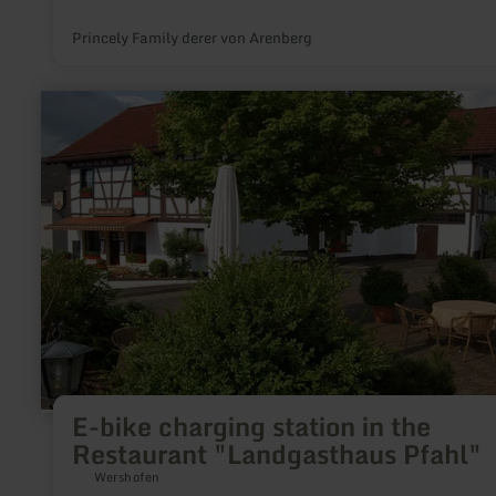
Princely Family derer von Arenberg
learn
more
about:
E-
bike
charging
station
in
the
Restaurant
"Landgasthaus
Pfahl"
E-bike charging station in the
Restaurant "Landgasthaus Pfahl"
Wershofen