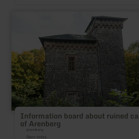
learn
more
about:
Information
board
about
ruined
castle
of
Arenberg
Information board about ruined ca
of Arenberg
Aremberg
Open today