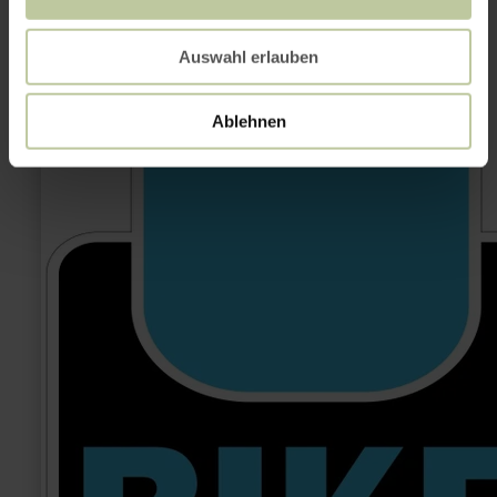
Cycling
Breuer
GbR
Auswahl erlauben
Ablehnen