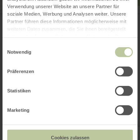
Verwendung unserer Website an unsere Partner für
soziale Medien, Werbung und Analysen weiter. Unsere
Rastplatz am Ahr-Radweg
zwischen Müsch und Ahrdorf
Partner führen diese Informationen möglicherweise mit
53533 Müsch
weiteren Daten zusammen, die Sie ihnen bereitgestellt
(0049) 2691 305122
haben oder die sie im Rahmen Ihrer Nutzung der Dienste
Email
gesammelt haben.
Einwilligungsauswahl
Plan your arrival
Notwendig
Präferenzen
This might also be
Statistiken
interesting
Marketing
learn
more
Cookies zulassen
about: