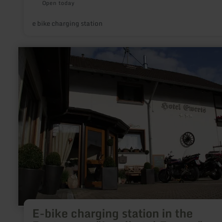
Open today
e bike charging station
learn
more
about:
E-
bike
charging
station
in
the
Restaurant
"Landhotel
Ewerts"
E-bike charging station in the