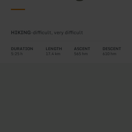
Type
Difficulty:
HIKING
-
difficult, very difficult
of
tour:
DURATION
LENGTH
ASCENT
DESCENT
5:25 h
17.4 km
565 hm
610 hm