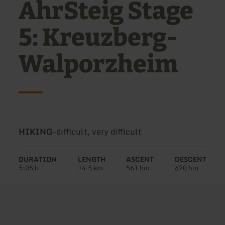
AhrSteig Stage
5: Kreuzberg-
Walporzheim
Type
Difficulty:
HIKING
-
difficult, very difficult
of
tour:
DURATION
LENGTH
ASCENT
DESCENT
5:05 h
14.5 km
561 hm
620 hm