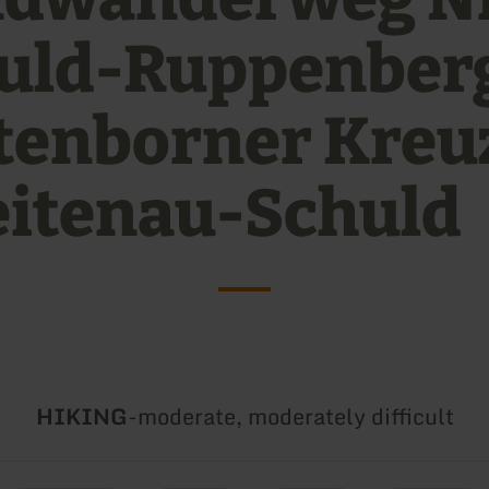
uld-Ruppenber
tenborner Kreu
eitenau-Schuld
Type
Difficulty:
HIKING
-
moderate, moderately difficult
of
tour: