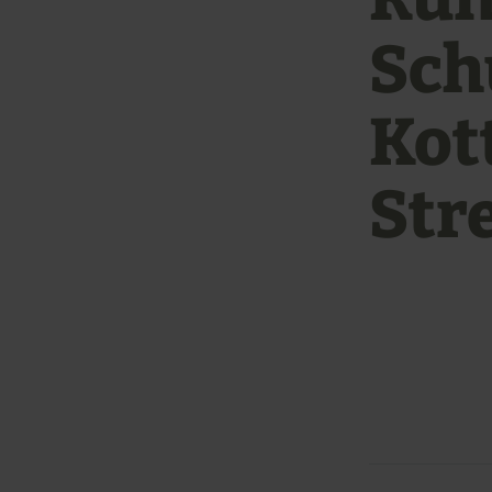
Sch
Kot
Str