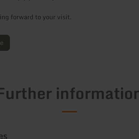
ng forward to your visit.
re
Further informatio
es