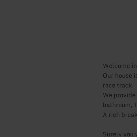
Welcome in
Our house i
race track.
We provide 
bathroom, T
A rich brea
Surely you w