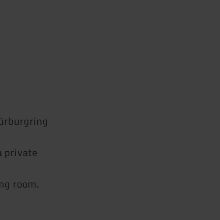
ürburgring
a private
ing room.