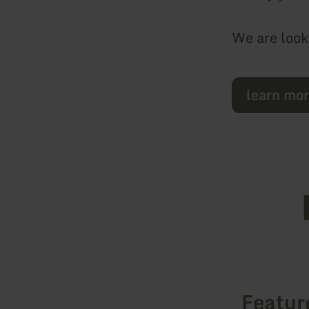
We are looki
learn mo
Featur