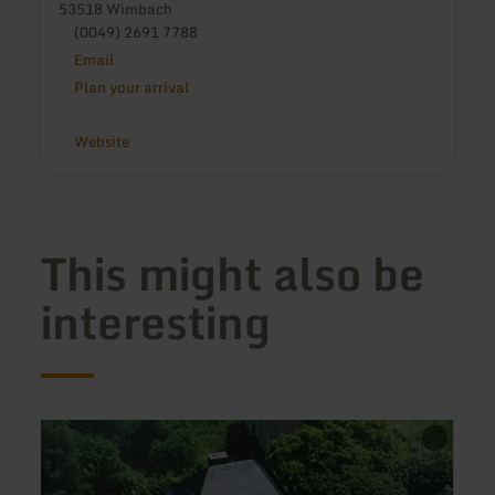
53518 Wimbach
(0049) 2691 7788
Email
Plan your arrival
Website
This might also be
interesting
learn
learn
more
more
about:
about
Junkerhaus
Ferie