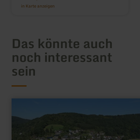
in Karte anzeigen
Das könnte auch
noch interessant
sein
mehr
erfahren
zu:
Hocheifel-
Blick
|
Aussichtstürmchen
Nr.