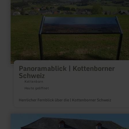
Panoramablick
|
Kottenborner
Schweiz
Panoramablick | Kottenborner
Schweiz
Kottenborn
Heute geöffnet
Herrlicher Fernblick über die | Kottenborner Schweiz
mehr
erfahren
zu: