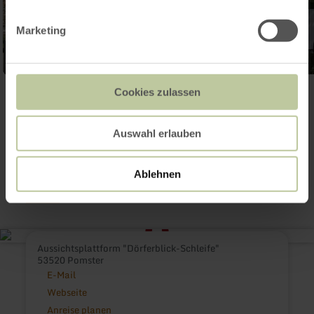
Marketing
Cookies zulassen
Galerie öffnen
Auswahl erlauben
Kontakt
Ablehnen
Aussichtsplattform "Dörferblick-Schleife"
53520 Pomster
E-Mail
Webseite
Anreise planen