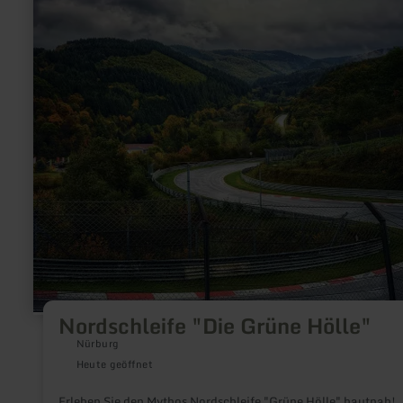
erfahren
zu:
Nordschleife
"Die
Grüne
Hölle"
Nordschleife "Die Grüne Hölle"
Nürburg
Heute geöffnet
Erleben Sie den Mythos Nordschleife "Grüne Hölle" hautnah!