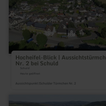
2
bei
Schuld
Hocheifel-Blick | Aussichtstürmc
Nr. 2 bei Schuld
Schuld
Heute geöffnet
Aussichtspunkt |Schulder Türmchen Nr. 2
mehr
erfahren
zu: