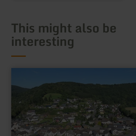
This might also be
interesting
learn
more
about:
Hocheifel
view
|
small
lookout
tower
No.2
above
Schuld