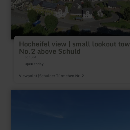
Hocheifel view | small lookout tow
No.2 above Schuld
Schuld
Open today
Viewpoint |Schulder Türmchen Nr. 2
learn
more
about:
Hocheifel
view
|
Kottenborner
Kreuz