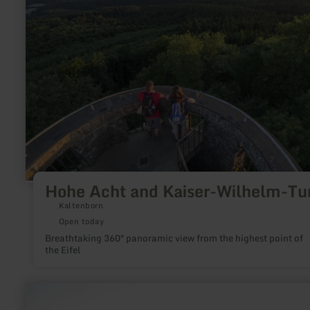
Acht
and
Kaiser-
Wilhelm-
Turm
Hohe Acht and Kaiser-Wilhelm-T
Kaltenborn
Open today
Breathtaking 360° panoramic view from the highest point of
the Eifel
learn
more
about: