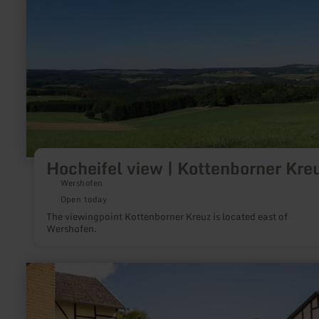
Hocheifel view | Kottenborner Kre
Wershofen
Open today
The viewingpoint Kottenborner Kreuz is located east of
Wershofen.
learn
more
about:
Historischer
Ortskern