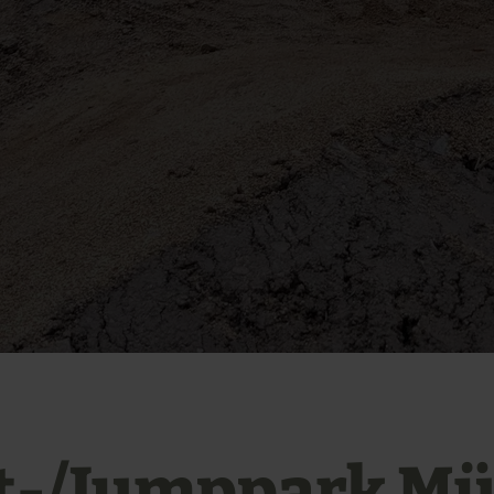
t-/Jumppark M