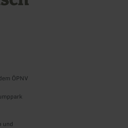
t dem ÖPNV
 Jumppark
n und